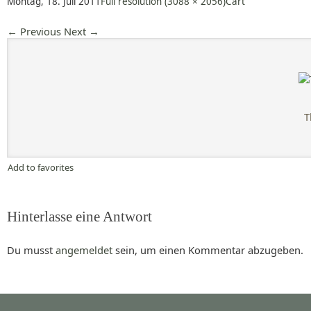
Montag, 18. Juli 2011
Full resolution (3088 × 2056)
Cart
←
Previous
Next
→
T
Add to favorites
Hinterlasse eine Antwort
Du musst
angemeldet
sein, um einen Kommentar abzugeben.