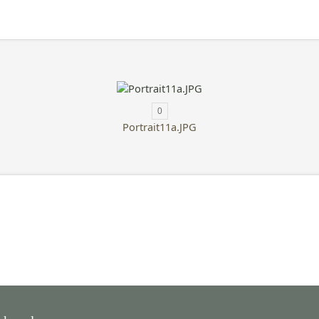
0
Portrait11a.JPG