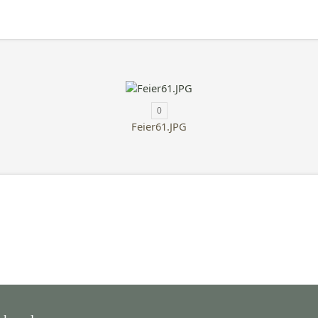
0
Feier61.JPG