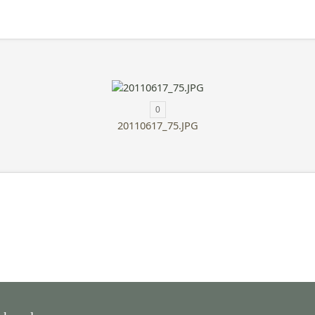
0
20110617_75.JPG