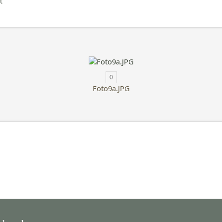
t
0
Foto9a.JPG