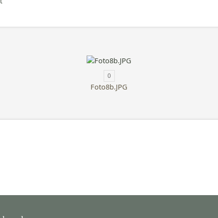
t
0
Foto8b.JPG