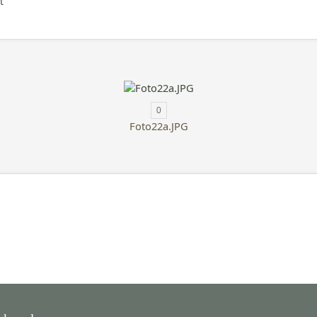
t
0
Foto22a.JPG