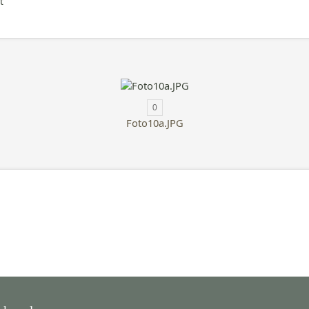
t
0
Foto10a.JPG