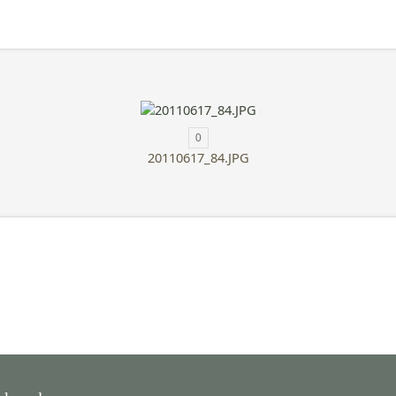
0
20110617_84.JPG