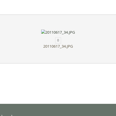
0
20110617_34.JPG