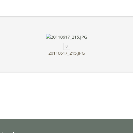
0
20110617_215.JPG