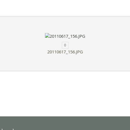
0
20110617_156.JPG